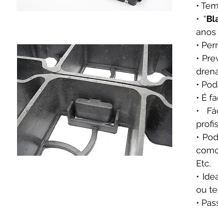
• Tem
• “
Bl
anos
• Per
• Pr
dren
• Pod
• É f
• Fá
profi
• Pod
como 
Etc.
• Id
ou t
• Pas