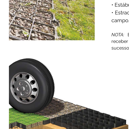
• Está
• Estr
campo
NOTA:
E
receber
sucesso