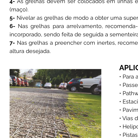
4-
As grelhas devem ser colocados em linhas e 
(maço).
5-
Nivelar as grelhas de modo a obter uma superf
6-
Nas grelhas para arrelvamento, recomenda-
incorporado, sendo feita de seguida a sementeir
7-
Nas grelhas a preencher com inertes, recom
altura desejada
.
APLI
• Para
• Passe
• Path
• Esta
• Pavim
• Vias
• Helip
• Pista